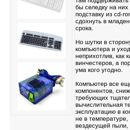
там поддерживать
бы селедку на них
подставку из cd-r
сдохнуть в младен
срока.
Но шутки в сторон
компьютера и уход
неприхотлив, как 
винчестеров, а по
ума кого угодно.
Компьютер все ещ
компонентов, сни
требующих тщатель
вычислительная те
эксплуатацию в к
не в температуре, 
вездесущей пыли, 