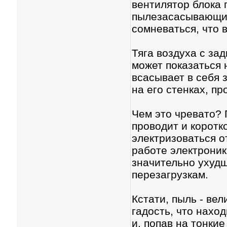
вентилятор блока 
пылезасасывающим
сомневаться, что 
Тяга воздуха с за
может показаться н
всасывает в себя 
на его стенках, пр
Чем это чревато? П
проводит и коротко
электризоваться о
работе электроник
значительно ухудш
перезагрузкам.
Кстати, пыль - ве
гадость, что наход
и, попав на тонки