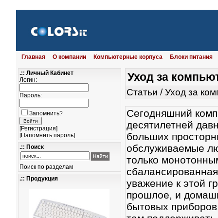
Главная
О компании
Компьютерные корпуса
Блоки питания
.:: Личный Кабинет
Уход за компью
Логин:
Статьи
/
Уход за ко
Пароль:
Сегодняшний комп
Запомнить?
десятилетней давно
[
Регистрация
]
больших просторн
[
Напомнить пароль
]
обслуживаемые лю
.:: Поиск
только монотонным
Поиск по разделам
сбалансированная
.:: Продукция
уважение к этой гр
прошлое, и домаш
бытовых приборов 