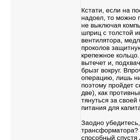
Кстати, если на п
надоел, то можно 
не выключая компь
шприц с толстой и
вентилятора, мед
проколов защитну
крепежное кольцо.
вытечет и, подхва
брызг вокруг. Впр
операцию, лишь ни
поэтому пройдет с
две), как противн
тянуться за своей
питания для капит
Заодно убедитесь,
трансформатора? 
способный спустя 