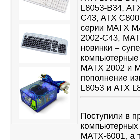
L8053-B34, AT
C43, ATX C800
серии MATX M
2002-C43, MAT
новинки – суп
компьютерные 
MATX 2002 и M
пополнение из
L8053 и ATX L
Поступили в п
компьютерных 
MATX-6001, а 