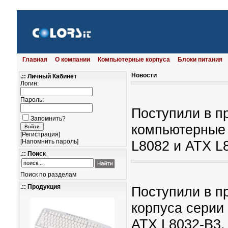
Главная
О компании
Компьютерные корпуса
Блоки питания
Новости
.:: Личный Кабинет
Логин:
Пароль:
Поступили в п
Запомнить?
компьютерные 
[
Регистрация
]
[
Напомнить пароль
]
L8082 и ATX L
.:: Поиск
Поиск по разделам
.:: Продукция
Поступили в п
корпуса серии
ATX L8032-B3,