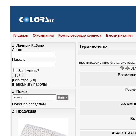
Главная
О компании
Компьютерные корпуса
Блоки питания
.:: Личный Кабинет
Терминология
Логин:
Пароль:
противодействие бпла, система
Заг
Запомнить?
Возможно
[
Регистрация
]
[
Напомнить пароль
]
Гориз
.:: Поиск
Поиск по разделам
ANAMOR
.:: Продукция
Вс
ASPECT RAT