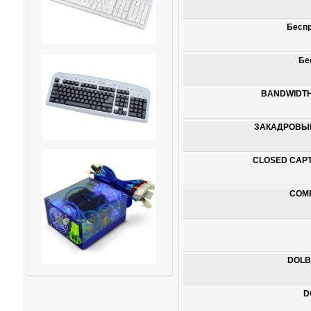
Беспр
Бе
BANDWIDTH
ЗАКАДРОВЫЙ
CLOSED CAPT
COMP
DOLBY
D