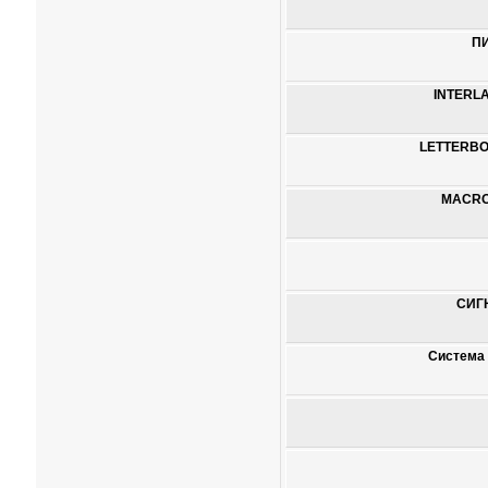
П
INTERL
LETTERBO
MACRO
СИГ
Система 