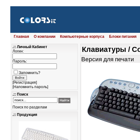
Главная
О компании
Компьютерные корпуса
Блоки питания
.:: Личный Кабинет
Клавиатуры
/
Co
Логин:
Версия для печати
Пароль:
Запомнить?
[
Регистрация
]
[
Напомнить пароль
]
.:: Поиск
Поиск по разделам
.:: Продукция